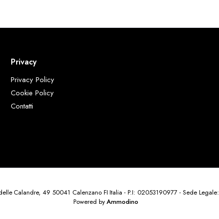
Privacy
Privacy Policy
Cookie Policy
Contatti
delle Calandre, 49 50041 Calenzano FI Italia - P.I: 02053190977 - Sede Legale:
Powered by
Ammodino