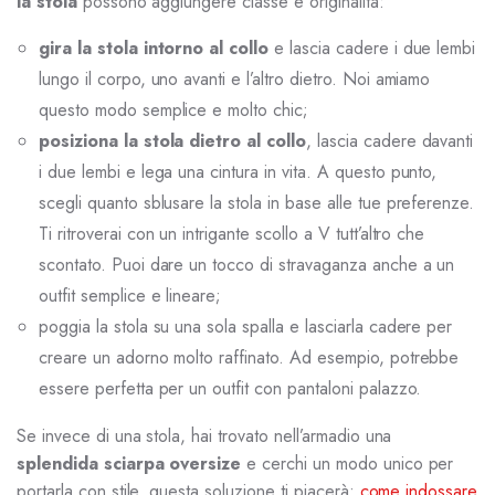
la stola
possono aggiungere classe e originalità:
gira la stola intorno al collo
e lascia cadere i due lembi
lungo il corpo, uno avanti e l’altro dietro. Noi amiamo
questo modo semplice e molto chic;
posiziona la stola dietro al collo
, lascia cadere davanti
i due lembi e lega una cintura in vita. A questo punto,
scegli quanto sblusare la stola in base alle tue preferenze.
Ti ritroverai con un intrigante scollo a V tutt’altro che
scontato. Puoi dare un tocco di stravaganza anche a un
outfit semplice e lineare;
poggia la stola su una sola spalla e lasciarla cadere per
creare un adorno molto raffinato. Ad esempio, potrebbe
essere perfetta per un outfit con pantaloni palazzo.
Se invece di una stola, hai trovato nell’armadio una
splendida sciarpa oversize
e cerchi un modo unico per
portarla con stile, questa soluzione ti piacerà:
come indossare