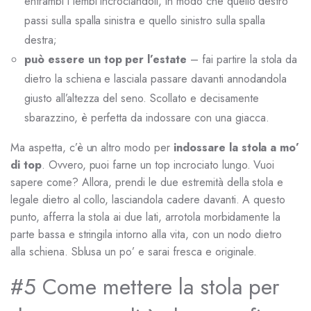
entrambi i lembi incrociandoli, in modo che quello destro
passi sulla spalla sinistra e quello sinistro sulla spalla
destra;
può essere un top per l’estate
– fai partire la stola da
dietro la schiena e lasciala passare davanti annodandola
giusto all’altezza del seno. Scollato e decisamente
sbarazzino, è perfetta da indossare con una giacca.
Ma aspetta, c’è un altro modo per
indossare la stola a mo’
di top
. Ovvero, puoi farne un top incrociato lungo. Vuoi
sapere come? Allora, prendi le due estremità della stola e
legale dietro al collo, lasciandola cadere davanti. A questo
punto, afferra la stola ai due lati, arrotola morbidamente la
parte bassa e stringila intorno alla vita, con un nodo dietro
alla schiena. Sblusa un po’ e sarai fresca e originale.
#5 Come mettere la stola per