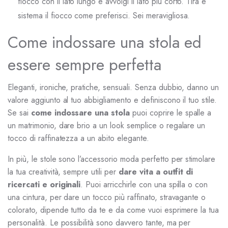
fiocco con il lato lungo e avvolgi il lato più corto. Tira e
sistema il fiocco come preferisci. Sei meravigliosa.
Come indossare una stola ed
essere sempre perfetta
Eleganti, ironiche, pratiche, sensuali. Senza dubbio, danno un
valore aggiunto al tuo abbigliamento e definiscono il tuo stile.
Se sai
come indossare una stola
puoi coprire le spalle a
un matrimonio, dare brio a un look semplice o regalare un
tocco di raffinatezza a un abito elegante.
In più, le stole sono l’accessorio moda perfetto per stimolare
la tua creatività, sempre utili per
dare vita a outfit di
ricercati e originali
. Puoi arricchirle con una spilla o con
una cintura, per dare un tocco più raffinato, stravagante o
colorato, dipende tutto da te e da come vuoi esprimere la tua
personalità. Le possibilità sono davvero tante, ma per