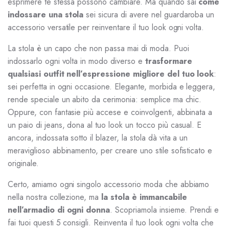
esprimere te stessa possono cambiare. Ma quando sai
come
indossare una stola
sei sicura di avere nel guardaroba un
accessorio versatile per reinventare il tuo look ogni volta.
La stola è un capo che non passa mai di moda. Puoi
indossarlo ogni volta in modo diverso e
trasformare
qualsiasi outfit nell’espressione migliore del tuo look
:
sei perfetta in ogni occasione. Elegante, morbida e leggera,
rende speciale un abito da cerimonia: semplice ma chic.
Oppure, con fantasie più accese e coinvolgenti, abbinata a
un paio di jeans, dona al tuo look un tocco più casual. E
ancora, indossata sotto il blazer, la stola dà vita a un
meraviglioso abbinamento, per creare uno stile sofisticato e
originale.
Certo, amiamo ogni singolo accessorio moda che abbiamo
nella nostra collezione, ma
la stola è immancabile
nell’armadio di ogni donna
. Scopriamola insieme. Prendi e
fai tuoi questi 5 consigli. Reinventa il tuo look ogni volta che