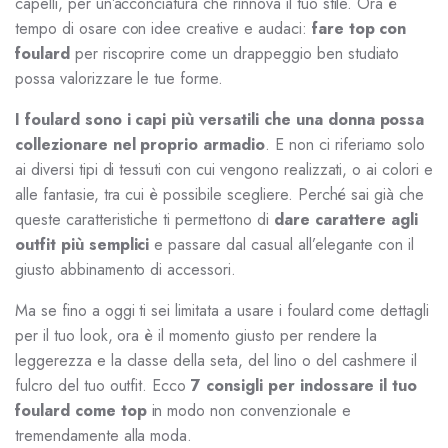
capelli, per un’acconciatura che rinnova il tuo stile. Ora è
tempo di osare con idee creative e audaci:
fare top con
foulard
per riscoprire come un drappeggio ben studiato
possa valorizzare le tue forme.
I foulard sono i capi più versatili che una donna possa
collezionare nel proprio armadio
. E non ci riferiamo solo
ai diversi tipi di tessuti con cui vengono realizzati, o ai colori e
alle fantasie, tra cui è possibile scegliere. Perché sai già che
queste caratteristiche ti permettono di
dare carattere agli
outfit più semplici
e passare dal casual all’elegante con il
giusto abbinamento di accessori.
Ma se fino a oggi ti sei limitata a usare i foulard come dettagli
per il tuo look, ora è il momento giusto per rendere la
leggerezza e la classe della seta, del lino o del cashmere il
fulcro del tuo outfit. Ecco
7 consigli per indossare il tuo
foulard come top
in modo non convenzionale e
tremendamente alla moda.