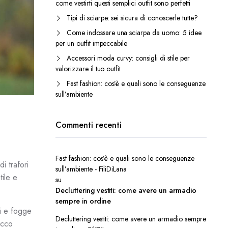
come vestirti questi semplici outfit sono perfetti
Tipi di sciarpe: sei sicura di conoscerle tutte?
Come indossare una sciarpa da uomo: 5 idee
per un outfit impeccabile
Accessori moda curvy: consigli di stile per
valorizzare il tuo outfit
Fast fashion: cos’è e quali sono le conseguenze
sull’ambiente
Commenti recenti
Fast fashion: cos’è e quali sono le conseguenze
i trafori
sull’ambiente - FiliDiLana
tile e
su
Decluttering vestiti: come avere un armadio
sempre in ordine
ri e fogge
Decluttering vestiti: come avere un armadio sempre
occo