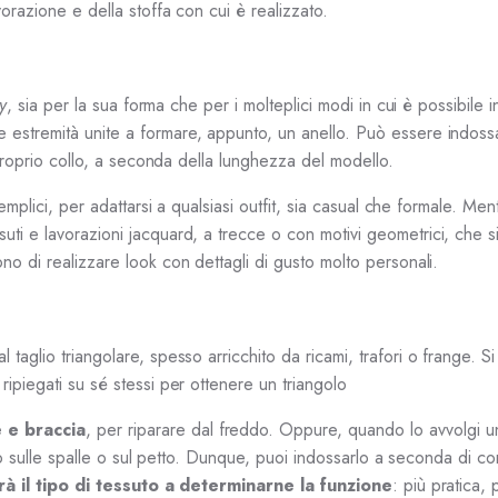
orazione e della stoffa con cui è realizzato.
ty
, sia per la sua forma che per i molteplici modi in cui è possibile i
e estremità unite a formare, appunto, un anello. Può essere indossa
 proprio collo, a seconda della lunghezza del modello.
mplici, per adattarsi a qualsiasi outfit, sia casual che formale. Men
suti e lavorazioni jacquard, a trecce o con motivi geometrici, che 
o di realizzare look con dettagli di gusto molto personali.
al taglio triangolare, spesso arricchito da ricami, trafori o frange. S
ipiegati su sé stessi per ottenere un triangolo
e e braccia
, per riparare dal freddo. Oppure, quando lo avvolgi u
mpio sulle spalle o sul petto. Dunque, puoi indossarlo a seconda di c
rà il tipo di tessuto a determinarne la funzione
: più pratica, 