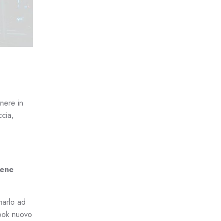
enere in
ccia,
iene
narlo ad
look nuovo