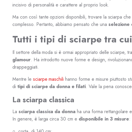
incisivo di personalità e carattere al proprio look.
Ma con così tante opzioni disponibili, trovare la sciarpa che m
complesso. Pertanto, abbiamo pensato che una
selezione 
Tutti i tipi di sciarpe tra c
Il settore della moda si è ormai appropriato delle sciarpe, tr
glamour
. Ha introdotto nuove forme e design, rivoluzionand
drappeggiati.
Mentre le
sciarpe maschili
hanno forme e misure piuttosto st
di
tipi di sciarpe
da donna e filati
. Vale la pena conoscer
La sciarpa classica
La
sciarpa classica
da donna
ha una forma rettangolare e 
In genere, è larga circa 30 cm e
disponibile in 3 misure
:
corta, di 140 cm;