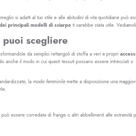
eglio si adatti al tuo stile e alle abitudini di vita quotidiane può e
dei principali modelli di sciarpe
ti sarebbe stata utile. Vediamol
ui puoi scegliere
asformandole da semplici rettangoli di stoffa a veri e propri
access
o anche il modo in cui questi tessuti possano essere intrecciati o
andardizzate, la
moda femminile
mette a disposizione una maggiore
le.
può essere corredata di frange o altri abbellimenti alle estremità p