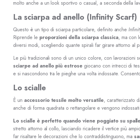
molto anche a un look sportivo o casual, a seconda della lav
La sciarpa ad anello (Infinity Scarf)
Questo è un tipo di sciarpa particolare, definito anche
Infini
Riprende le
proporzioni della sciarpa classica
, ma con l
diversi modi, scegliendo quante spirali far girare attorno al
Le più tradizionali sono di un unico colore, con lavorazioni se
sciarpe ad anello più estrose
giocano con intrecci di tes
e si nascondono tra le pieghe una volta indossate. Consenton
Lo scialle
È un
accessorio tessile molto versatile
, caratterizzato d
anche di forma quadrata o rettangolare e vengono indossati r
Lo scialle è perfetto quando viene poggiato su spall
stretto attorno al collo, lasciando ricadere il vertice più a
far risaltare le decorazioni che lo contraddistinguono, ma
sa