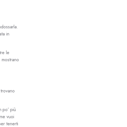
ndossarla.
ta in
tre le
si mostrano
i trovano
n po’ più
ome vuoi
per tenerti