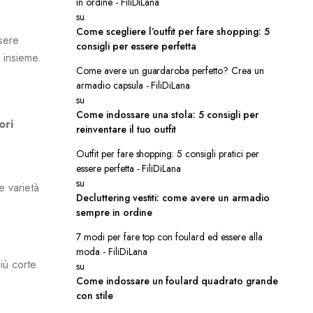
in ordine - FiliDiLana
su
Come scegliere l’outfit per fare shopping: 5
ssere
consigli per essere perfetta
i insieme.
Come avere un guardaroba perfetto? Crea un
armadio capsula - FiliDiLana
su
Come indossare una stola: 5 consigli per
ori
reinventare il tuo outfit
Outfit per fare shopping: 5 consigli pratici per
essere perfetta - FiliDiLana
su
 varietà
Decluttering vestiti: come avere un armadio
sempre in ordine
7 modi per fare top con foulard ed essere alla
moda - FiliDiLana
iù corte.
su
Come indossare un foulard quadrato grande
con stile