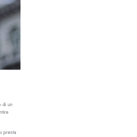
 di un
ntire
si presta