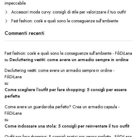
impeccabile
Accessori moda curvy: consigli di stile per valorizzare il tuo outfit
Fast fashion: cos’è e quali sono le conseguenze sull’ambiente
Commenti recenti
Fast fashion: cos’è e quali sono le conseguenze sull’ambiente - FiliDiLana
su
Decluttering vestiti: come avere un armadio sempre in ordine
Decluttering vestiti: come avere un armadio sempre in ordine -
FiliDiLana
su
Come scegliere l’outfit per fare shopping: 5 consigli per essere
perfetta
Come avere un guardaroba perfetto? Crea un armadio capsula -
FiliDiLana
su
Come indossare una stola: 5 consigli per reinventare il tuo outfit
Outfit per fare shopping: 5 consigli pratici per essere perfetta - FiliDiLana