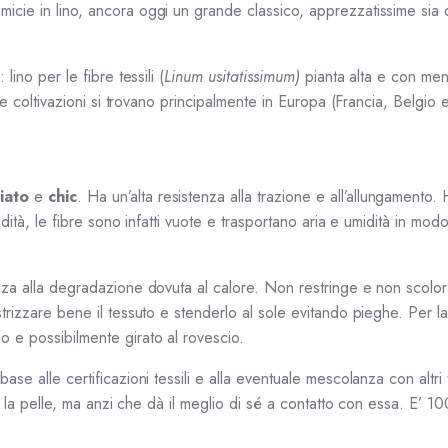
micie in lino, ancora oggi un grande classico, apprezzatissime sia 
lino per le fibre tessili (
Linum usitatissimum)
pianta alta e con men
 Le coltivazioni si trovano principalmente in Europa (Francia, Belgio 
iato
e
chic
. Ha un’alta resistenza alla trazione e all’allungamento.
idità, le fibre sono infatti vuote e trasportano aria e umidità in modo
enza alla degradazione dovuta al calore. Non restringe e non scolo
trizzare bene il tessuto e stenderlo al sole evitando pieghe. Per la 
o e possibilmente girato al rovescio.
ase alle certificazioni tessili e alla eventuale mescolanza con altri
ita la pelle, ma anzi che dà il meglio di sé a contatto con essa. E’ 1