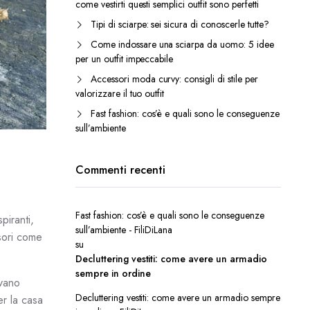
come vestirti questi semplici outfit sono perfetti
Tipi di sciarpe: sei sicura di conoscerle tutte?
Come indossare una sciarpa da uomo: 5 idee
per un outfit impeccabile
Accessori moda curvy: consigli di stile per
valorizzare il tuo outfit
Fast fashion: cos’è e quali sono le conseguenze
sull’ambiente
Commenti recenti
Fast fashion: cos’è e quali sono le conseguenze
piranti,
sull’ambiente - FiliDiLana
sori come
su
Decluttering vestiti: come avere un armadio
sempre in ordine
avano
Decluttering vestiti: come avere un armadio sempre
er la casa