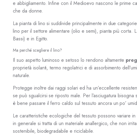
e abbigliamento. Infine con il Medioevo nascono le prime ca
che da donne.
La pianta di lino si suddivide principalmente in due categorie: 
lino per il settore alimentare (olio e semi), pianta più corta.
Bassi) e in Egitto.
Ma perché scegliere il lino?
Il suo aspetto luminoso e setoso lo rendono altamente
preg
proprietà isolanti, termo regolatrici e di assorbimento dell’um
naturale.
Protegge inoltre dai raggi solari ed ha un’eccellente resist
se può sgualcirsi se riposto male. Per l’asciugatura bisogna s
è bene passare il ferro caldo sul tessuto ancora un po’ umid
Le caratteristiche ecologiche del tessuto possono variare in b
in generale si tratta di un materiale anallergico, che non irr
sostenibile, biodegradabile e riciclabile.