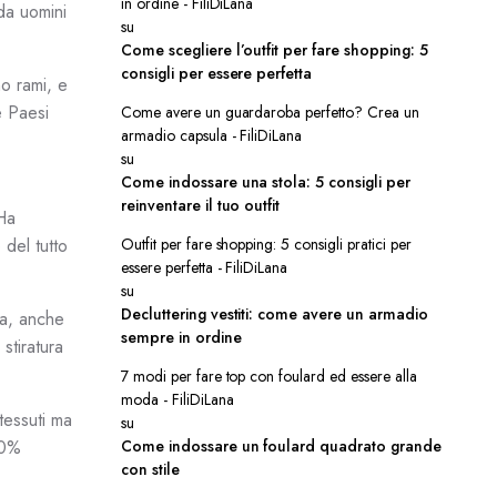
in ordine - FiliDiLana
da uomini
su
Come scegliere l’outfit per fare shopping: 5
consigli per essere perfetta
o rami, e
e Paesi
Come avere un guardaroba perfetto? Crea un
armadio capsula - FiliDiLana
su
Come indossare una stola: 5 consigli per
reinventare il tuo outfit
 Ha
 del tutto
Outfit per fare shopping: 5 consigli pratici per
essere perfetta - FiliDiLana
su
Decluttering vestiti: come avere un armadio
ra, anche
sempre in ordine
stiratura
7 modi per fare top con foulard ed essere alla
moda - FiliDiLana
 tessuti ma
su
00%
Come indossare un foulard quadrato grande
con stile