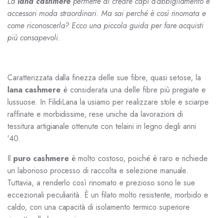
La
lana cashmere
permette di creare capi d’abbigliamento e
accessori moda straordinari. Ma sai perché è così rinomata e
come riconoscerla? Ecco una piccola guida per fare acquisti
più consapevoli
.
Caratterizzata dalla finezza delle sue fibre, quasi setose, la
lana cashmere
è considerata una delle fibre più pregiate e
lussuose. In FilidiLana la usiamo per realizzare stole e sciarpe
raffinate e morbidissime, rese uniche da lavorazioni di
tessitura artigianale ottenute con telaini in legno degli anni
’40.
Il
puro cashmere
è molto costoso, poiché è raro e richiede
un laborioso processo di raccolta e selezione manuale.
Tuttavia, a renderlo così rinomato e prezioso sono le sue
eccezionali peculiarità. È un filato molto resistente, morbido e
caldo, con una capacità di isolamento termico superiore