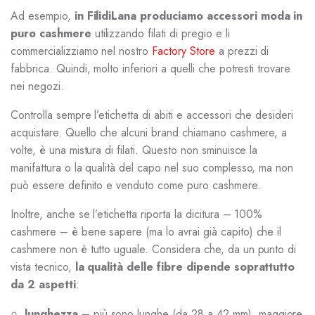
Ad esempio,
in FilidiLana produciamo accessori moda in
puro cashmere
utilizzando filati di pregio e li
commercializziamo nel nostro
Factory Store
a prezzi di
fabbrica. Quindi, molto inferiori a quelli che potresti trovare
nei negozi.
Controlla sempre l’etichetta di abiti e accessori che desideri
acquistare. Quello che alcuni brand chiamano cashmere, a
volte, è una mistura di filati. Questo non sminuisce la
manifattura o la qualità del capo nel suo complesso, ma non
può essere definito e venduto come puro cashmere.
Inoltre, anche se l’etichetta riporta la dicitura – 100%
cashmere – è bene sapere (ma lo avrai già capito) che il
cashmere non è tutto uguale. Considera che, da un punto di
vista tecnico,
la qualità delle fibre dipende soprattutto
da 2 aspetti
:
lunghezza
– più sono lunghe (da 28 a 42 mm), maggiore